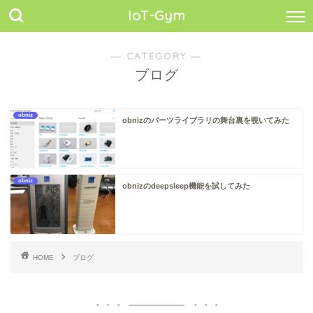
IoT-Gym
― CATEGORY ―
ブログ
obniz
obnizのパーツライブラリの舞台裏を覗いてみた
obniz
obnizのdeepsleep機能を試してみた
HOME
ブログ