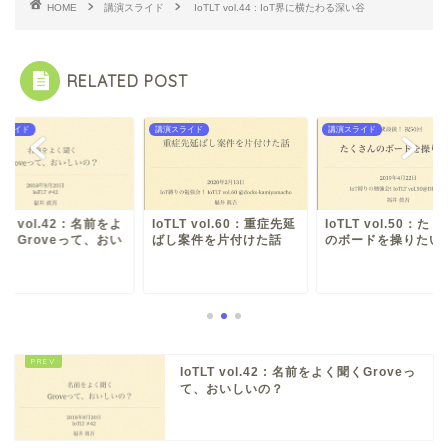
HOME
講演スライド
IoTLT vol.44 : IoT界に横たわる深い谷
RELATED POST
スライド
講演スライド
講演スライド
TLT vol.42 : 名前をよ
IoTLT vol.60：重症先延
IoTLT vol.50：た
聞くGroveって、おい
ばし案件を片付けた話
のボードを操りたい
.
IoTLT vol.42 : 名前をよく聞くGroveっ
て、おいしいの？