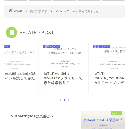
HOME
講演スライド
Kinoma Createを買ってみました！
RELATED POST
スライド
講演スライド
講演スライド
TLT vol.69：obnizOS
IoTLT vol.64：
IoTLT
ラグインを試してみた
M5Stackファミリーで
vol.73@Youtube：I
赤外線学習リモ...
のリモートプレゼン..
JS BoardでIoTは楽勝か？